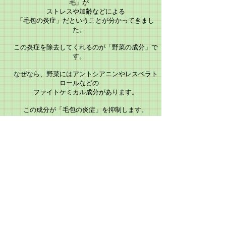
毛」が
ストレスや加齢などによる
「毛包の炎症」だということが分かってきまし
た。
この炎症を除去してくれるのが「野菜の成分」で
す。
なぜなら、野菜にはアントシアニンやレスベラト
ロールなどの
ファイトケミカル成分があります。
この成分が「毛包の炎症」
を抑制します。
『
ベジセブン』
は
特に「毛包の炎症」をとる
７つの野菜
をブレンド
しました。
さらに、
水素水で処理し
遠赤外線で乾燥した
野菜パウダーを
ブレンドしま
した。
あなたのヘアの免疫力アップを目指します！
「免疫力アップ」の近道
です。