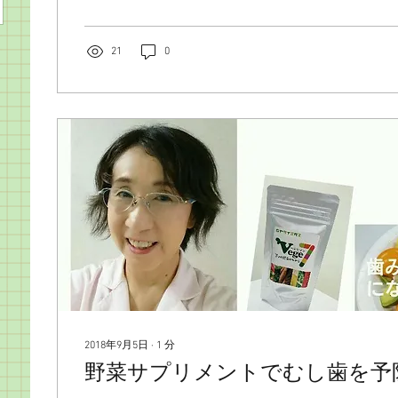
21
0
2018年9月5日
∙
1
分
野菜サプリメントでむし歯を予